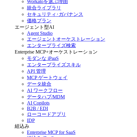
Workatoを選ぶ理由
統合ライブラリ
セキュリティ･ガバナンス
価格プラン
エージェント型AI
Agent Studio
エージェントオーケストレーション
エンタープライズ検索
Enterprise MCP+オーケストレーション
モダンな iPaaS
エンタープライズスキル
API 管理
MCP ゲートウェイ
データ統合
AI ワークフロー
データハブ/MDM
AI Copilots
B2B / EDI
ローコードアプリ
IDP
組込み
Enterprise MCP for SaaS