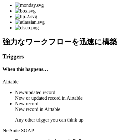
強力なワークフローを迅速に構築
Triggers
When this happens…
Airtable
New/updated record
New or updated
record
in
Airtable
New record
New
record
in
Airtable
Any other trigger you can think up
NetSuite SOAP