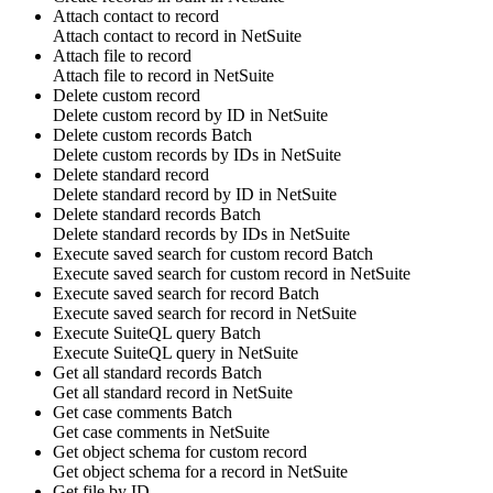
Attach contact to record
Attach
contact
to
record
in
NetSuite
Attach file to record
Attach
file
to
record
in
NetSuite
Delete custom record
Delete
custom record
by ID in
NetSuite
Delete custom records
Batch
Delete
custom records
by IDs in
NetSuite
Delete standard record
Delete
standard record
by ID in
NetSuite
Delete standard records
Batch
Delete
standard records
by IDs in
NetSuite
Execute saved search for custom record
Batch
Execute saved search for
custom record
in
NetSuite
Execute saved search for record
Batch
Execute saved search for
record
in
NetSuite
Execute SuiteQL query
Batch
Execute
SuiteQL query
in
NetSuite
Get all standard records
Batch
Get all
standard record
in
NetSuite
Get case comments
Batch
Get
case comments
in
NetSuite
Get object schema for custom record
Get object schema for
a record
in
NetSuite
Get file by ID