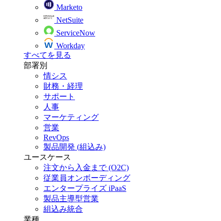
Marketo
NetSuite
ServiceNow
Workday
すべてを見る
部署別
情シス
財務・経理
サポート
人事
マーケティング
営業
RevOps
製品開発 (組込み)
ユースケース
注文から入金まで (O2C)
従業員オンボーディング
エンタープライズ iPaaS
製品主導型営業
組込み統合
業種