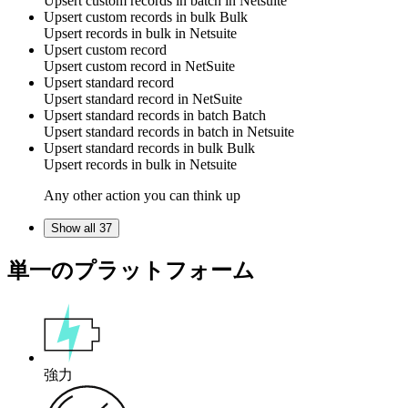
Upsert
custom records
in batch in
Netsuite
Upsert custom records in bulk
Bulk
Upsert
records
in bulk in
Netsuite
Upsert custom record
Upsert
custom record
in
NetSuite
Upsert standard record
Upsert
standard record
in
NetSuite
Upsert standard records in batch
Batch
Upsert
standard records
in batch in
Netsuite
Upsert standard records in bulk
Bulk
Upsert
records
in bulk in
Netsuite
Any other action you can think up
Show all 37
単一のプラットフォーム
強力