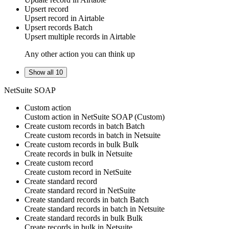
Upsert record
Upsert
record
in
Airtable
Upsert records
Batch
Upsert multiple
records
in
Airtable
Any other action you can think up
Show all 10
NetSuite SOAP
Custom action
Custom action
in
NetSuite SOAP
(Custom)
Create custom records in batch
Batch
Create
custom records
in batch in
Netsuite
Create custom records in bulk
Bulk
Create
records
in bulk in
Netsuite
Create custom record
Create
custom record
in
NetSuite
Create standard record
Create
standard record
in
NetSuite
Create standard records in batch
Batch
Create
standard records
in batch in
Netsuite
Create standard records in bulk
Bulk
Create
records
in bulk in
Netsuite