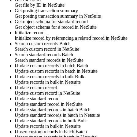
Get
file
by ID in
NetSuite
Get posting transaction summary
Get
posting transaction summary
in
NetSuite
Get object schema for standard record
Get object schema for
a record
in
NetSuite
Initialize record
Initialize
record
by referencing
a related record
in
NetSuite
Search custom records
Batch
Search
custom record
in
NetSuite
Search standard records
Batch
Search
standard records
in
NetSuite
Update custom records in batch
Batch
Update
custom records
in batch in
Netsuite
Update custom records in bulk
Bulk
Update
records
in bulk in
Netsuite
Update custom record
Update
custom record
in
NetSuite
Update standard record
Update
standard record
in
NetSuite
Update standard records in batch
Batch
Update
standard records
in batch in
Netsuite
Update standard records in bulk
Bulk
Update
records
in bulk in
Netsuite
Upsert custom records in batch
Batch