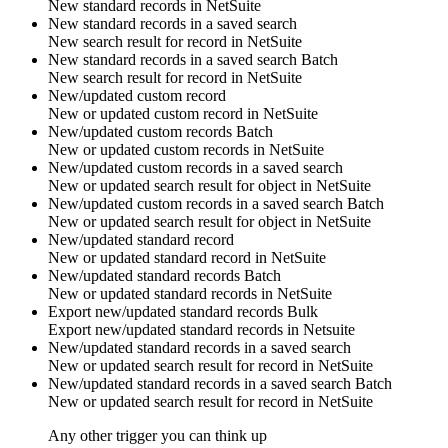
New
standard records
in
NetSuite
New standard records in a saved search
New search result for
record
in
NetSuite
New standard records in a saved search
Batch
New search result for
record
in
NetSuite
New/updated custom record
New or updated
custom record
in
NetSuite
New/updated custom records
Batch
New or updated
custom records
in
NetSuite
New/updated custom records in a saved search
New or updated search result for
object
in
NetSuite
New/updated custom records in a saved search
Batch
New or updated search result for
object
in
NetSuite
New/updated standard record
New or updated
standard record
in
NetSuite
New/updated standard records
Batch
New or updated
standard records
in
NetSuite
Export new/updated standard records
Bulk
Export new/updated
standard records
in
Netsuite
New/updated standard records in a saved search
New or updated search result for
record
in
NetSuite
New/updated standard records in a saved search
Batch
New or updated search result for
record
in
NetSuite
Any other trigger you can think up