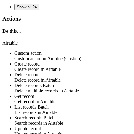
Show all 24
Actions
Do this…
Airtable
Custom action
Custom action
in
Airtable
(Custom)
Create record
Create
record
in
Airtable
Delete record
Delete
record
in
Airtable
Delete records
Batch
Delete multiple
records
in
Airtable
Get record
Get
record
in
Airtable
List records
Batch
List
records
in
Airtable
Search records
Batch
Search
records
in
Airtable
Update record
Update
record
in
Airtable