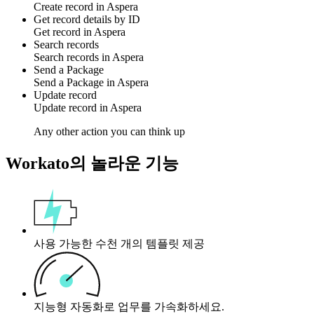
Create
record
in
Aspera
Get record details by ID
Get
record
in
Aspera
Search records
Search
records
in
Aspera
Send a Package
Send a
Package
in
Aspera
Update record
Update
record
in
Aspera
Any other action you can think up
Workato의 놀라운 기능
사용 가능한 수천 개의 템플릿 제공
지능형 자동화로 업무를 가속화하세요.