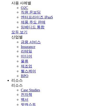
사용 사례별
O2C
직원 온보딩
엔터프라이즈 iPaaS
제품 주도 판매
임베디드 통합
모두 보기
산업별
금융 서비스
Insurance
리테일
미디어
물류
제조업
헬스케어
BPO
리소스
리소스
Case Studies
전자책
백서
팟캐스트