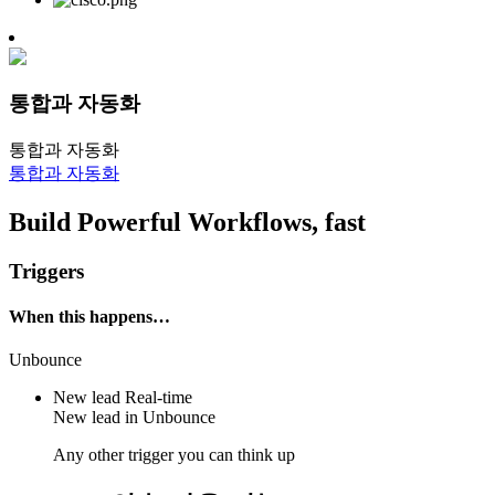
통합과 자동화
통합과 자동화
통합과 자동화
Build Powerful Workflows, fast
Triggers
When this happens…
Unbounce
New lead
Real-time
New lead in
Unbounce
Any other trigger you can think up