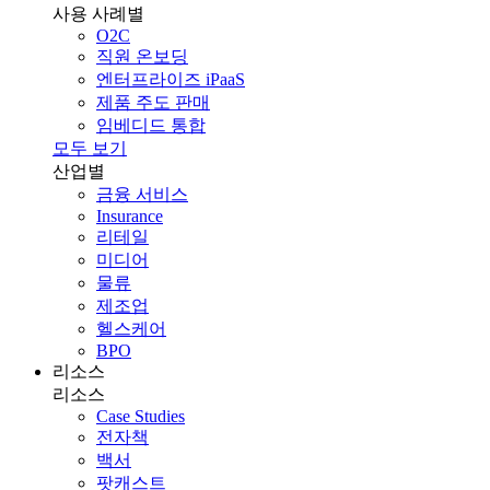
사용 사례별
O2C
직원 온보딩
엔터프라이즈 iPaaS
제품 주도 판매
임베디드 통합
모두 보기
산업별
금융 서비스
Insurance
리테일
미디어
물류
제조업
헬스케어
BPO
리소스
리소스
Case Studies
전자책
백서
팟캐스트