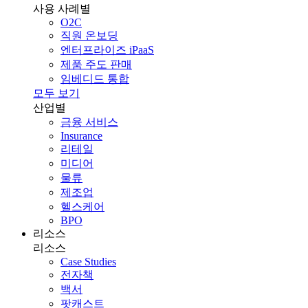
사용 사례별
O2C
직원 온보딩
엔터프라이즈 iPaaS
제품 주도 판매
임베디드 통합
모두 보기
산업별
금융 서비스
Insurance
리테일
미디어
물류
제조업
헬스케어
BPO
리소스
리소스
Case Studies
전자책
백서
팟캐스트