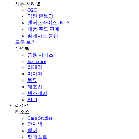
사용 사례별
O2C
직원 온보딩
엔터프라이즈 iPaaS
제품 주도 판매
임베디드 통합
모두 보기
산업별
금융 서비스
Insurance
리테일
미디어
물류
제조업
헬스케어
BPO
리소스
리소스
Case Studies
전자책
백서
팟캐스트