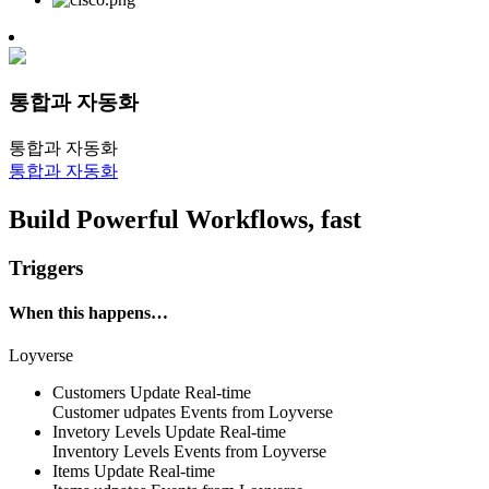
통합과 자동화
통합과 자동화
통합과 자동화
Build Powerful Workflows, fast
Triggers
When this happens…
Loyverse
Customers Update
Real-time
Customer
udpates
Events
from Loyverse
Invetory Levels Update
Real-time
Inventory
Levels
Events
from Loyverse
Items Update
Real-time