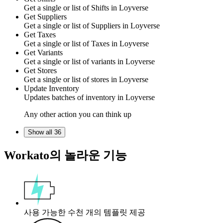
Get
a single or list of Shifts
in
Loyverse
Get Suppliers
Get
a single or list of Suppliers
in
Loyverse
Get Taxes
Get
a single or list of Taxes
in
Loyverse
Get Variants
Get
a single or list of variants
in
Loyverse
Get Stores
Get
a single or list of stores
in
Loyverse
Update Inventory
Updates
batches of inventory
in
Loyverse
Any other action you can think up
Show all 36
Workato의 놀라운 기능
사용 가능한 수천 개의 템플릿 제공