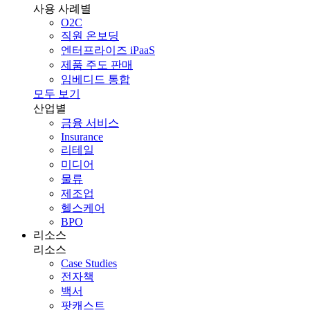
사용 사례별
O2C
직원 온보딩
엔터프라이즈 iPaaS
제품 주도 판매
임베디드 통합
모두 보기
산업별
금융 서비스
Insurance
리테일
미디어
물류
제조업
헬스케어
BPO
리소스
리소스
Case Studies
전자책
백서
팟캐스트