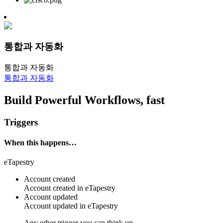
통합과 자동화
통합과 자동화
통합과 자동화
Build Powerful Workflows, fast
Triggers
When this happens…
eTapestry
Account created
Account
created in
eTapestry
Account updated
Account
updated in
eTapestry
Any other trigger you can think up