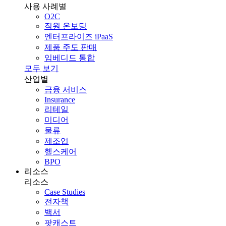
사용 사례별
O2C
직원 온보딩
엔터프라이즈 iPaaS
제품 주도 판매
임베디드 통합
모두 보기
산업별
금융 서비스
Insurance
리테일
미디어
물류
제조업
헬스케어
BPO
리소스
리소스
Case Studies
전자책
백서
팟캐스트