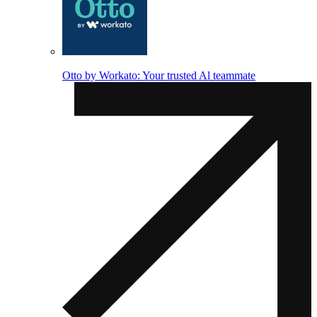
Otto by Workato: Your trusted Al teammate