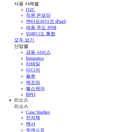
사용 사례별
O2C
직원 온보딩
엔터프라이즈 iPaaS
제품 주도 판매
임베디드 통합
모두 보기
산업별
금융 서비스
Insurance
리테일
미디어
물류
제조업
헬스케어
BPO
리소스
리소스
Case Studies
전자책
백서
팟캐스트