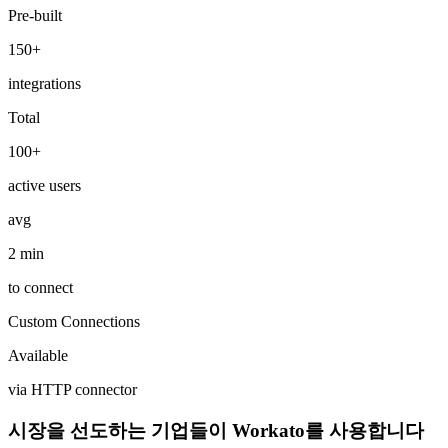
Pre-built
150+
integrations
Total
100+
active users
avg
2 min
to connect
Custom Connections
Available
via HTTP connector
시장을 선도하는 기업들이 Workato를 사용합니다