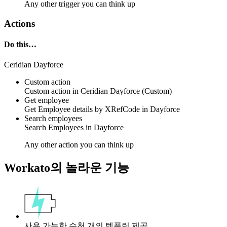
Any other trigger you can think up
Actions
Do this…
Ceridian Dayforce
Custom action
Custom action
in
Ceridian Dayforce
(Custom)
Get employee
Get
Employee
details by
XRefCode
in
Dayforce
Search employees
Search
Employees
in Dayforce
Any other action you can think up
Workato의 놀라운 기능
사용 가능한 수천 개의 템플릿 제공