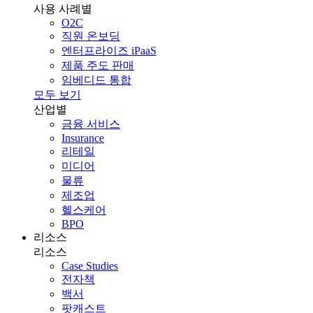
사용 사례별
O2C
직원 온보딩
엔터프라이즈 iPaaS
제품 주도 판매
임베디드 통합
모두 보기
산업별
금융 서비스
Insurance
리테일
미디어
물류
제조업
헬스케어
BPO
리소스
리소스
Case Studies
전자책
백서
팟캐스트