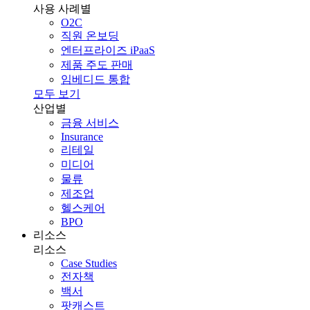
사용 사례별
O2C
직원 온보딩
엔터프라이즈 iPaaS
제품 주도 판매
임베디드 통합
모두 보기
산업별
금융 서비스
Insurance
리테일
미디어
물류
제조업
헬스케어
BPO
리소스
리소스
Case Studies
전자책
백서
팟캐스트