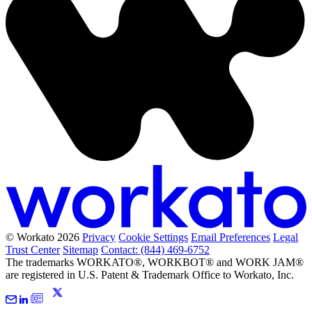
© Workato 2026
Privacy
Cookie Settings
Email Preferences
Legal
Trust Center
Sitemap
Contact: (844) 469-6752
The trademarks WORKATO®, WORKBOT® and WORK JAM®
are registered in U.S. Patent & Trademark Office to Workato, Inc.