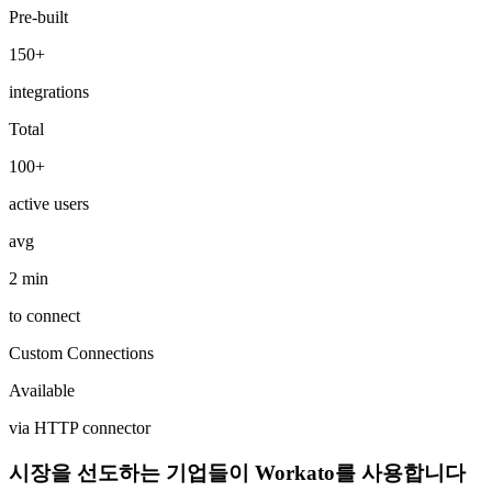
Pre-built
150+
integrations
Total
100+
active users
avg
2 min
to connect
Custom Connections
Available
via HTTP connector
시장을 선도하는 기업들이 Workato를 사용합니다