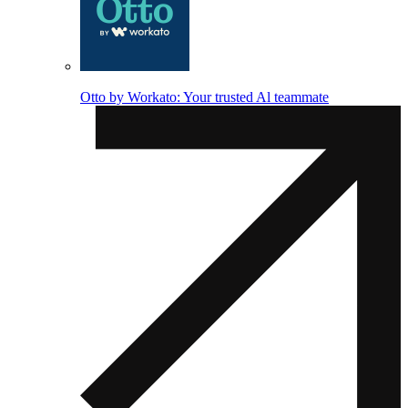
Otto by Workato: Your trusted Al teammate