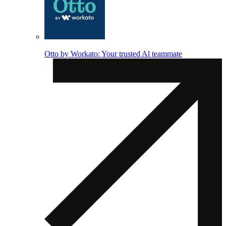
Otto by Workato: Your trusted Al teammate