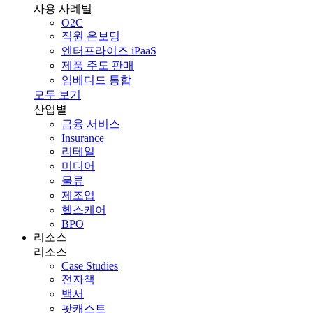
사용 사례별
O2C
직원 온보딩
엔터프라이즈 iPaaS
제품 주도 판매
임베디드 통합
모두 보기
산업별
금융 서비스
Insurance
리테일
미디어
물류
제조업
헬스케어
BPO
리소스
리소스
Case Studies
전자책
백서
팟캐스트