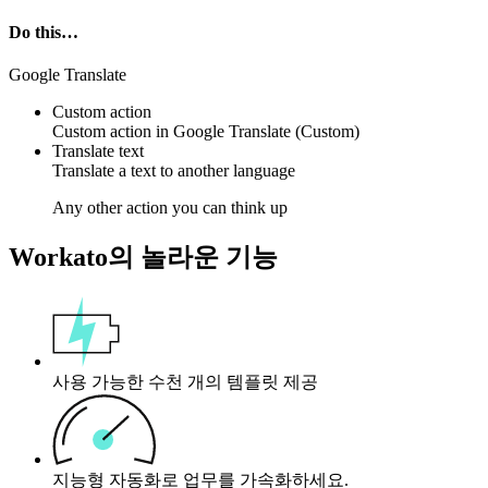
Do this…
Google Translate
Custom action
Custom action
in
Google Translate
(Custom)
Translate text
Translate a
text
to another language
Any other action you can think up
Workato의 놀라운 기능
사용 가능한 수천 개의 템플릿 제공
지능형 자동화로 업무를 가속화하세요.