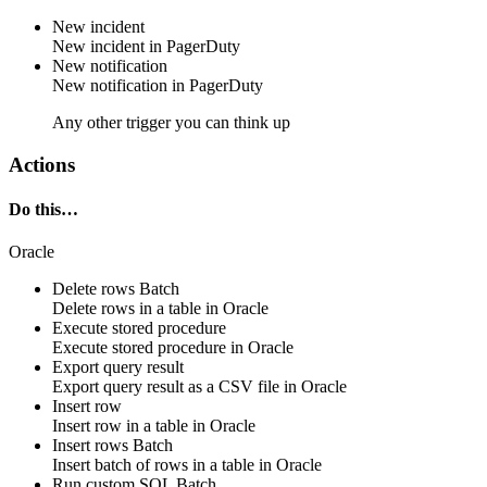
New incident
New
incident
in
PagerDuty
New notification
New
notification
in
PagerDuty
Any other trigger you can think up
Actions
Do this…
Oracle
Delete rows
Batch
Delete
rows
in a table in
Oracle
Execute stored procedure
Execute
stored procedure
in
Oracle
Export query result
Export query result as a CSV file in
Oracle
Insert row
Insert
row
in a table in
Oracle
Insert rows
Batch
Insert
batch of rows
in a table in
Oracle
Run custom SQL
Batch