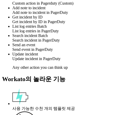
Custom action
in
Pagerduty
(Custom)
Add note to incident
Add
note
to
incident
in
PagerDuty
Get incident by ID
Get
incident by ID
in
PagerDuty
List log entries
Batch
List
log entries
in
PagerDuty
Search incident
Batch
Search
incident
in
PagerDuty
Send an event
Send
event
in
PagerDuty
Update incident
Update
incident
in
PagerDuty
Any other action you can think up
Workato의 놀라운 기능
사용 가능한 수천 개의 템플릿 제공