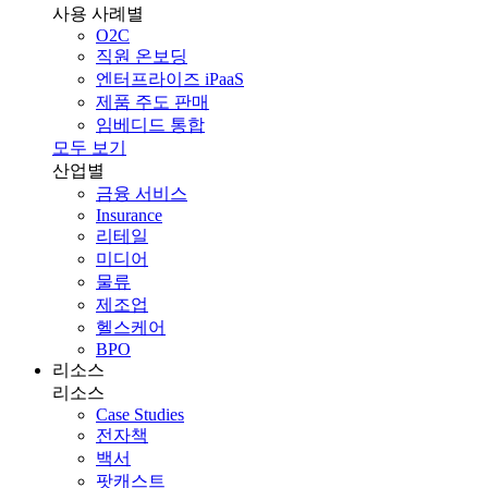
사용 사례별
O2C
직원 온보딩
엔터프라이즈 iPaaS
제품 주도 판매
임베디드 통합
모두 보기
산업별
금융 서비스
Insurance
리테일
미디어
물류
제조업
헬스케어
BPO
리소스
리소스
Case Studies
전자책
백서
팟캐스트