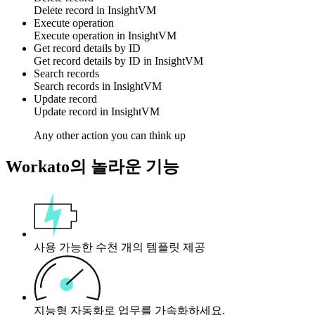
Delete
record
in
InsightVM
Execute operation
Execute
operation
in
InsightVM
Get record details by ID
Get
record
details by ID in
InsightVM
Search records
Search
records
in
InsightVM
Update record
Update
record
in
InsightVM
Any other action you can think up
Workato의 놀라운 기능
사용 가능한 수천 개의 템플릿 제공
지능형 자동화로 업무를 가속화하세요.