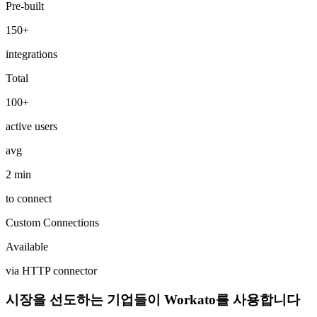
Pre-built
150+
integrations
Total
100+
active users
avg
2 min
to connect
Custom Connections
Available
via HTTP connector
시장을 선도하는 기업들이 Workato를 사용합니다