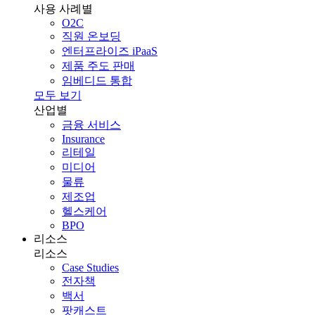
사용 사례별
O2C
직원 온보딩
엔터프라이즈 iPaaS
제품 주도 판매
임베디드 통합
모두 보기
산업별
금융 서비스
Insurance
리테일
미디어
물류
제조업
헬스케어
BPO
리소스
리소스
Case Studies
전자책
백서
팟캐스트