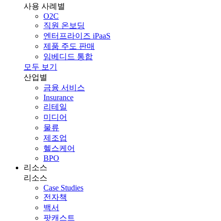
사용 사례별
O2C
직원 온보딩
엔터프라이즈 iPaaS
제품 주도 판매
임베디드 통합
모두 보기
산업별
금융 서비스
Insurance
리테일
미디어
물류
제조업
헬스케어
BPO
리소스
리소스
Case Studies
전자책
백서
팟캐스트