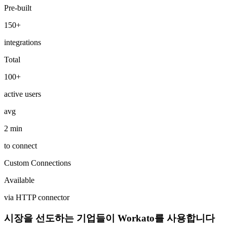
Pre-built
150+
integrations
Total
100+
active users
avg
2 min
to connect
Custom Connections
Available
via HTTP connector
시장을 선도하는 기업들이 Workato를 사용합니다