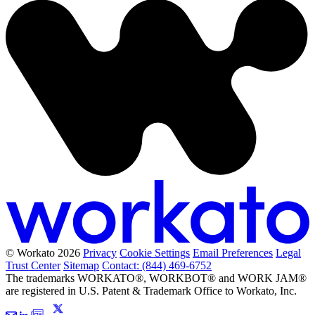
© Workato 2026
Privacy
Cookie Settings
Email Preferences
Legal
Trust Center
Sitemap
Contact: (844) 469-6752
The trademarks WORKATO®, WORKBOT® and WORK JAM®
are registered in U.S. Patent & Trademark Office to Workato, Inc.