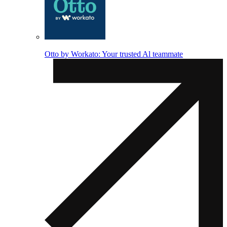
Otto by Workato: Your trusted Al teammate