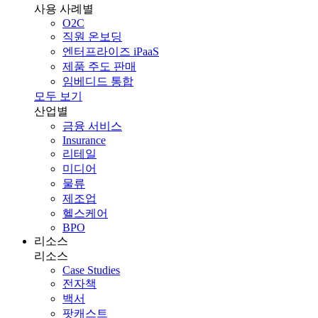
사용 사례별
O2C
직원 온보딩
엔터프라이즈 iPaaS
제품 주도 판매
임베디드 통합
모두 보기
산업별
금융 서비스
Insurance
리테일
미디어
물류
제조업
헬스케어
BPO
리소스
리소스
Case Studies
전자책
백서
팟캐스트