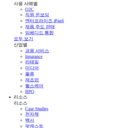
사용 사례별
O2C
직원 온보딩
엔터프라이즈 iPaaS
제품 주도 판매
임베디드 통합
모두 보기
산업별
금융 서비스
Insurance
리테일
미디어
물류
제조업
헬스케어
BPO
리소스
리소스
Case Studies
전자책
백서
팟캐스트