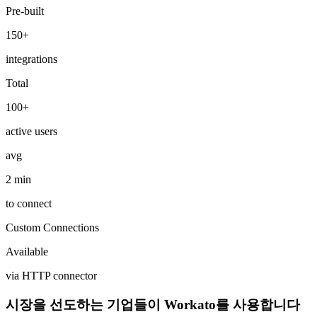
Pre-built
150+
integrations
Total
100+
active users
avg
2 min
to connect
Custom Connections
Available
via HTTP connector
시장을 선도하는 기업들이 Workato를 사용합니다