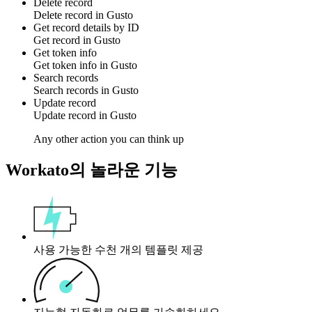
Delete record
Delete
record
in
Gusto
Get record details by ID
Get
record
in
Gusto
Get token info
Get
token info
in
Gusto
Search records
Search
records
in
Gusto
Update record
Update
record
in
Gusto
Any other action you can think up
Workato의 놀라운 기능
사용 가능한 수천 개의 템플릿 제공