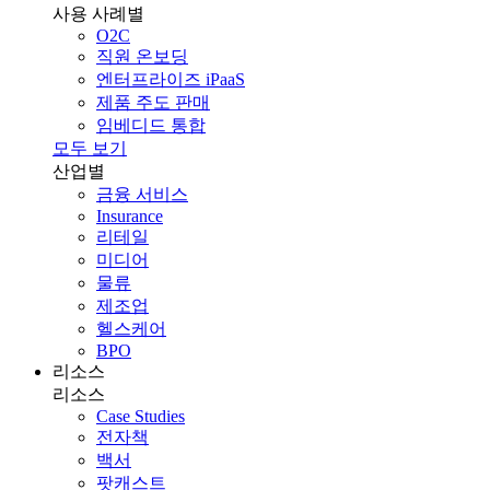
사용 사례별
O2C
직원 온보딩
엔터프라이즈 iPaaS
제품 주도 판매
임베디드 통합
모두 보기
산업별
금융 서비스
Insurance
리테일
미디어
물류
제조업
헬스케어
BPO
리소스
리소스
Case Studies
전자책
백서
팟캐스트