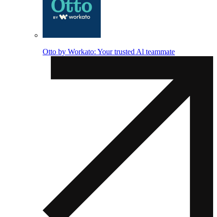
Otto by Workato: Your trusted Al teammate