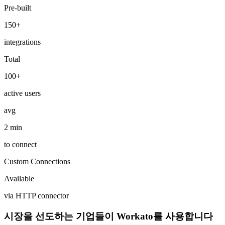
Pre-built
150+
integrations
Total
100+
active users
avg
2 min
to connect
Custom Connections
Available
via HTTP connector
시장을 선도하는 기업들이 Workato를 사용합니다