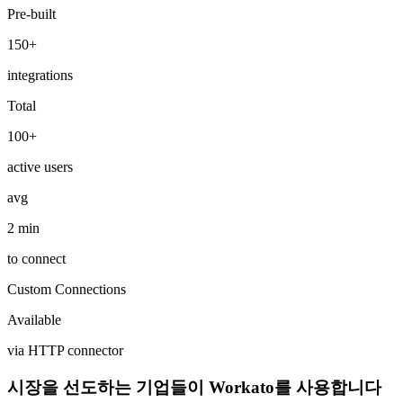
Pre-built
150+
integrations
Total
100+
active users
avg
2 min
to connect
Custom Connections
Available
via HTTP connector
시장을 선도하는 기업들이 Workato를 사용합니다