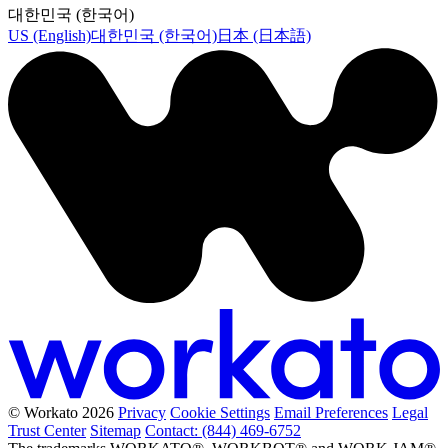
대한민국 (한국어)
US (English)
대한민국 (한국어)
日本 (日本語)
© Workato 2026
Privacy
Cookie Settings
Email Preferences
Legal
Trust Center
Sitemap
Contact: (844) 469-6752