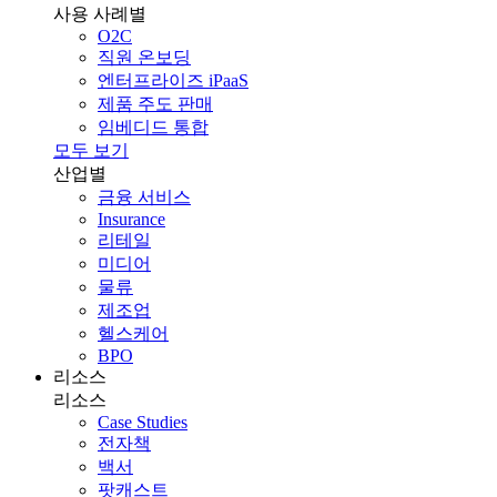
사용 사례별
O2C
직원 온보딩
엔터프라이즈 iPaaS
제품 주도 판매
임베디드 통합
모두 보기
산업별
금융 서비스
Insurance
리테일
미디어
물류
제조업
헬스케어
BPO
리소스
리소스
Case Studies
전자책
백서
팟캐스트