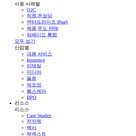
사용 사례별
O2C
직원 온보딩
엔터프라이즈 iPaaS
제품 주도 판매
임베디드 통합
모두 보기
산업별
금융 서비스
Insurance
리테일
미디어
물류
제조업
헬스케어
BPO
리소스
리소스
Case Studies
전자책
백서
팟캐스트