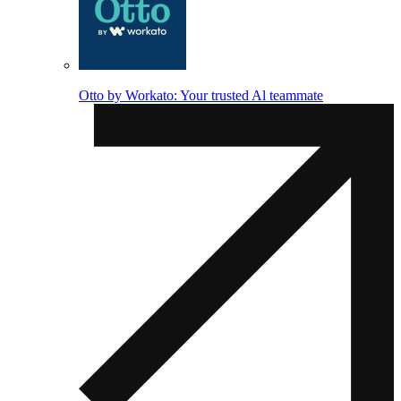
Otto by Workato: Your trusted Al teammate