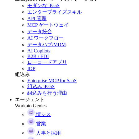
モダンな iPaaS
エンタープライズスキル
API 管理
MCP ゲートウェイ
データ統合
AI ワークフロー
データハブ/MDM
AI Copilots
B2B / EDI
ローコードアプリ
IDP
組込み
Enterprise MCP for SaaS
組込み iPaaS
組込みを行う理由
エージェント
Workato Genies
情シス
営業
人事と採用